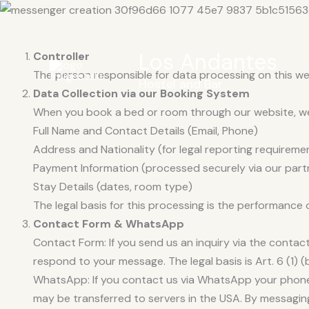
Zum
Inhalt
springen
Los Andantes
Controller
The person responsible for data processing on this web
Hostel and Bar
Data Collection via our Booking System
When you book a bed or room through our website, we 
Full Name and Contact Details (Email, Phone)
Address and Nationality (for legal reporting requireme
Payment Information (processed securely via our part
Stay Details (dates, room type)
The legal basis for this processing is the performance o
Contact Form & WhatsApp
Contact Form: If you send us an inquiry via the contac
respond to your message. The legal basis is Art. 6 (1
WhatsApp: If you contact us via WhatsApp your phone
may be transferred to servers in the USA. By messagi