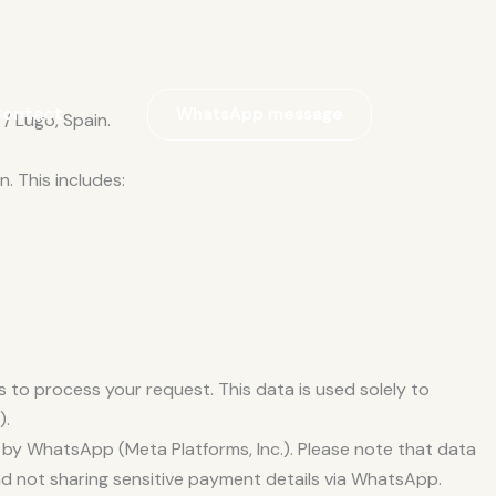
ontact
WhatsApp message
/ Lugo, Spain.
 This includes:
 to process your request. This data is used solely to
).
y WhatsApp (Meta Platforms, Inc.). Please note that data
d not sharing sensitive payment details via WhatsApp.