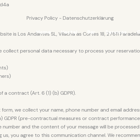
Privacy Policy - Datenschutzerklärung
Home
Hostel
Bar
Services
C
site is Los Andantes SL, Vilachá as Cortes 18, 27611 Paradela 
collect personal data necessary to process your reservation.
nts)
ners)
f a contract (Art. 6 (1) (b) GDPR).
t form, we collect your name, phone number and email address
) (b) GDPR (pre-contractual measures or contract performance
 number and the content of your message will be processed b
ng us, you agree to this communication channel. We recommen