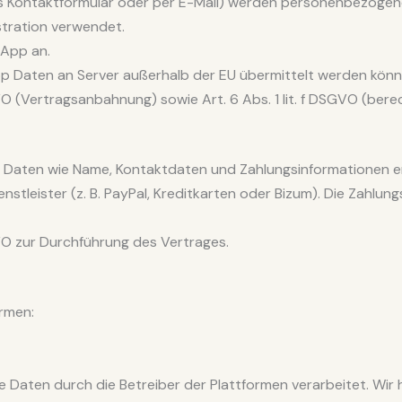
as Kontaktformular oder per E-Mail) werden personenbezogen
stration verwendet.
sApp an.
p Daten an Server außerhalb der EU übermittelt werden könn
VO (Vertragsanbahnung) sowie Art. 6 Abs. 1 lit. f DSGVO (bere
aten wie Name, Kontaktdaten und Zahlungsinformationen er
stleister (z. B. PayPal, Kreditkarten oder Bizum). Die Zahlun
GVO zur Durchführung des Vertrages.
ormen:
aten durch die Betreiber der Plattformen verarbeitet. Wir h